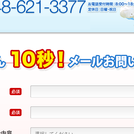
必須
必須
せ内容