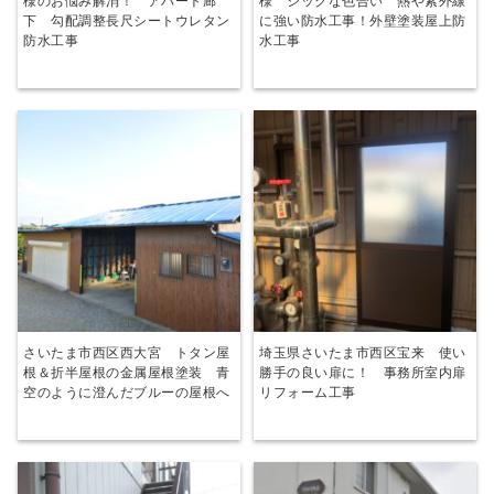
様のお悩み解消！ アパート廊
様 シックな色合い 熱や紫外線
下 勾配調整長尺シートウレタン
に強い防水工事！外壁塗装屋上防
防水工事
水工事
さいたま市西区西大宮 トタン屋
埼玉県さいたま市西区宝来 使い
根＆折半屋根の金属屋根塗装 青
勝手の良い扉に！ 事務所室内扉
空のように澄んだブルーの屋根へ
リフォーム工事