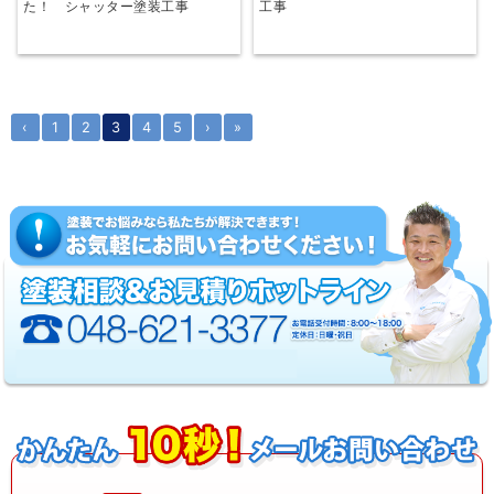
た！ シャッター塗装工事
工事
‹
1
2
3
4
5
›
»