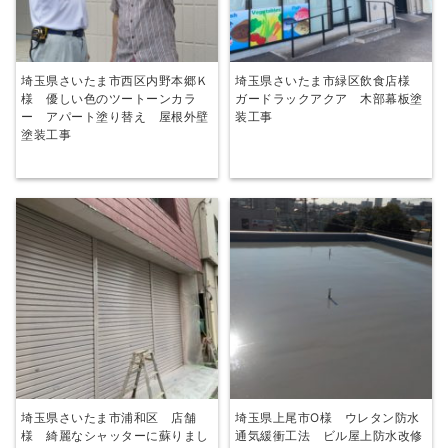
埼玉県さいたま市西区内野本郷Ｋ
埼玉県さいたま市緑区飲食店様
様 優しい色のツートーンカラ
ガードラックアクア 木部幕板塗
ー アパート塗り替え 屋根外壁
装工事
塗装工事
埼玉県さいたま市浦和区 店舗
埼玉県上尾市O様 ウレタン防水
様 綺麗なシャッターに蘇りまし
通気緩衝工法 ビル屋上防水改修