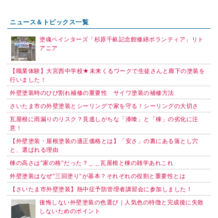
ニュース＆トピックス一覧
塗魂ペインターズ「杉原千畝記念館修繕ボランティア」リト
アニア
【職業体験】大宮西中学校★未来くるワークで生徒さんと廊下の塗装を
行いました！
外壁塗装時のひび割れ補修の重要性 サイワ塗装の補修方法
さいたま市の外壁塗装とシーリングで家を守る！シーリングの大切さ
瓦屋根に雨漏りのリスク？見逃しがちな「漆喰」と「棟」の劣化に注
意！
【外壁塗装・屋根塗装の適正価格とは】「安さ」の裏にある落とし穴
と、選ばれる理由
棟の高さは“家の格”だった？＿＿瓦屋根と棟の雑学あれこれ
外壁塗装はなぜ“三回塗り”が基本？それぞれの役割と重要性とは
【さいたま市外壁塗装】熱中症予防管理者講習会に参加しました！
後悔しない外壁塗装の色選び｜人気色の特徴と完成後に失敗
しないためのポイント