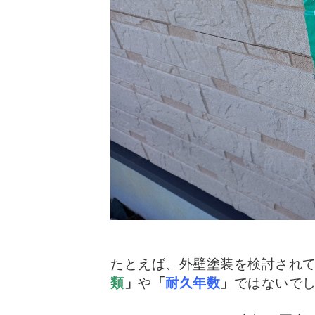
たとえば、外壁塗装を検討され
類
」
や
「
耐久年数
」
ではないで