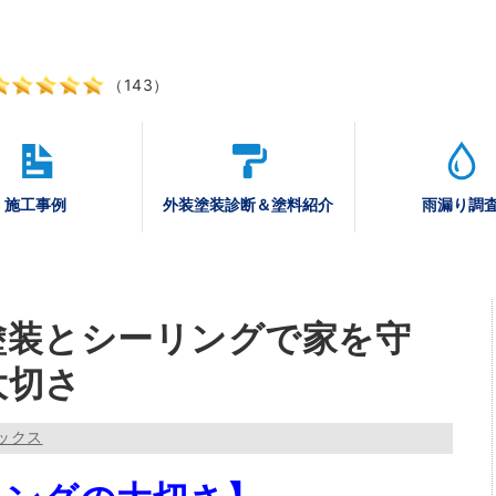
（143）
施工事例
外装塗装診断
＆塗料紹介
雨漏り調
塗装とシーリングで家を守
大切さ
ックス