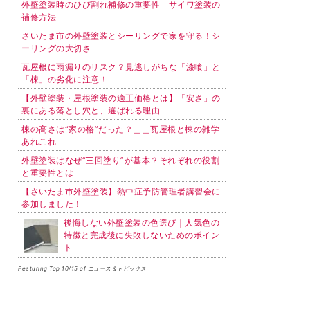
外壁塗装時のひび割れ補修の重要性 サイワ塗装の
補修方法
さいたま市の外壁塗装とシーリングで家を守る！シ
ーリングの大切さ
瓦屋根に雨漏りのリスク？見逃しがちな「漆喰」と
「棟」の劣化に注意！
【外壁塗装・屋根塗装の適正価格とは】「安さ」の
裏にある落とし穴と、選ばれる理由
棟の高さは“家の格”だった？＿＿瓦屋根と棟の雑学
あれこれ
外壁塗装はなぜ“三回塗り”が基本？それぞれの役割
と重要性とは
【さいたま市外壁塗装】熱中症予防管理者講習会に
参加しました！
後悔しない外壁塗装の色選び｜人気色の
特徴と完成後に失敗しないためのポイン
ト
Featuring Top 10/15 of ニュース＆トピックス