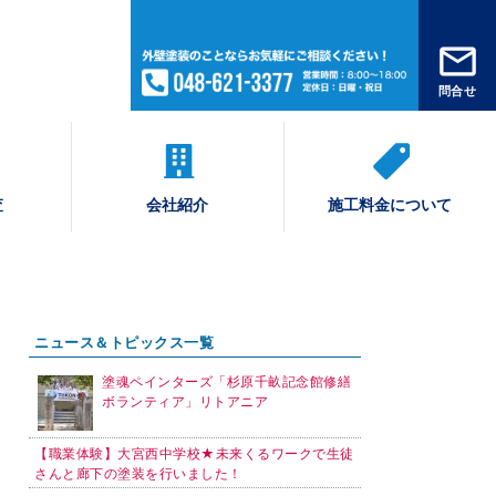
問合せ
査
会社紹介
施工料金について
ニュース＆トピックス一覧
塗魂ペインターズ「杉原千畝記念館修繕
ボランティア」リトアニア
【職業体験】大宮西中学校★未来くるワークで生徒
さんと廊下の塗装を行いました！