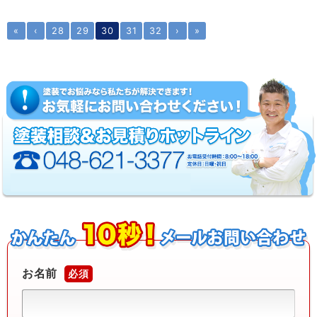
«
‹
28
29
30
31
32
›
»
お名前
必須