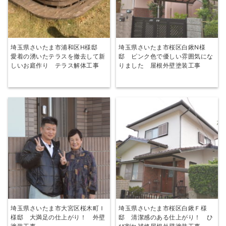
埼玉県さいたま市浦和区H様邸
埼玉県さいたま市桜区白鍬N様
愛着の湧いたテラスを撤去して新
邸 ピンク色で優しい雰囲気にな
しいお庭作り テラス解体工事
りました 屋根外壁塗装工事
埼玉県さいたま市大宮区桜木町Ｉ
埼玉県さいたま市桜区白鍬Ｆ様
様邸 大満足の仕上がり！ 外壁
邸 清潔感のある仕上がり！ ひ