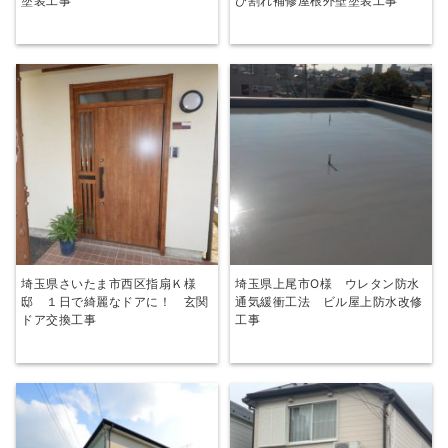
塗装工事
び割れ補修屋根外壁塗装工事
埼玉県さいたま市西区指扇Ｋ様
埼玉県上尾市O様 ウレタン防水
邸 １日で綺麗なドアに！ 玄関
通気緩衝工法 ビル屋上防水改修
ドア交換工事
工事