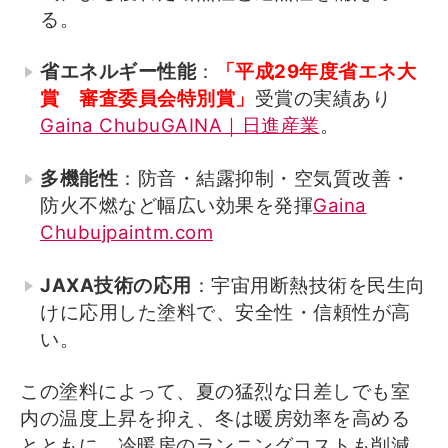
る。
省エネルギー性能
：
「平成29年度省エネ大
賞 審査委員会特別賞」
受賞の実績あり
Gaina Chubu
GAINA｜日進産業
。
多機能性
：防音・結露抑制・空気質改善・
防火不燃など幅広い効果を発揮
Gaina
Chubu
jpaintm.com
JAXA技術の応用
：宇宙用断熱技術を民生向
けに応用した塗料で、安全性・信頼性が高
い。
この塗料によって、夏の猛烈な日差しでも室
内の温度上昇を抑え、冬は暖房効率を高める
とともに、冷暖房のランニングコストも削減