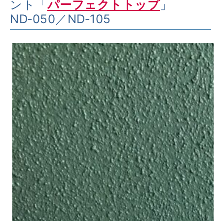
ント「
パーフェクトトップ
」
ND‑050／ND‑105