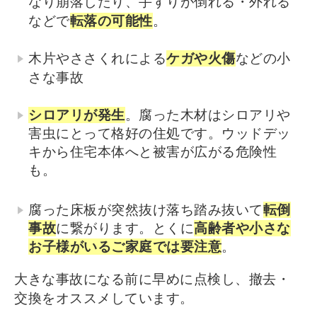
なり崩落したり、手すりが倒れる・外れる
などで
転落の可能性
。
木片やささくれによる
ケガや火傷
などの小
さな事故
シロアリが発生
。腐った木材はシロアリや
害虫にとって格好の住処です。ウッドデッ
キから住宅本体へと被害が広がる危険性
も。
腐った床板が突然抜け落ち踏み抜いて
転倒
事故
に繋がります。とくに
高齢者や小さな
お子様がいるご家庭では要注意
。
大きな事故になる前に早めに点検し、撤去・
交換をオススメしています。