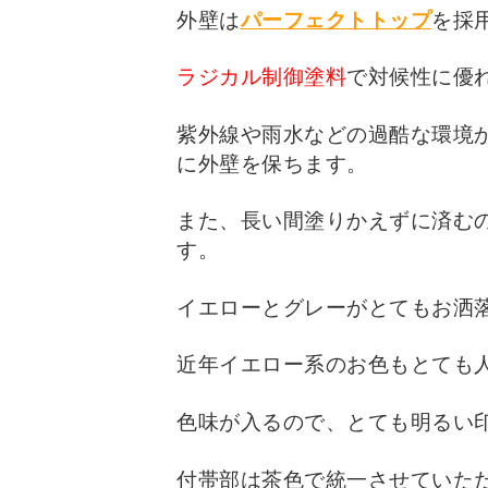
外壁は
パーフェクトトップ
を採
ラジカル制御塗料
で対候性に優
紫外線や雨水などの過酷な環境
に外壁を保ちます。
また、長い間塗りかえずに済む
す。
イエローとグレーがとてもお洒
近年イエロー系のお色もとても
色味が入るので、とても明るい
付帯部は茶色で統一させていた