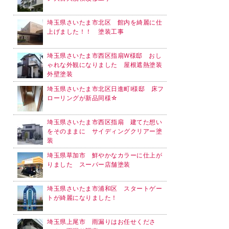
埼玉県さいたま市北区 館内を綺麗に仕
上げました！！ 塗装工事
埼玉県さいたま市西区指扇W様邸 おし
ゃれな外観になりました 屋根遮熱塗装
外壁塗装
埼玉県さいたま市北区日進町I様邸 床フ
ローリングが新品同様☆
埼玉県さいたま市西区指扇 建てた想い
をそのままに サイディングクリアー塗
装
埼玉県草加市 鮮やかなカラーに仕上が
りました スーパー店舗塗装
埼玉県さいたま市浦和区 スタートゲー
トが綺麗になりました！
埼玉県上尾市 雨漏りはお任せくださ