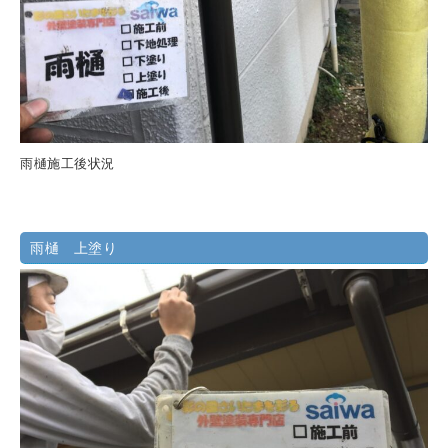
雨樋施工後状況
雨樋 上塗り