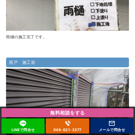
雨樋の施工完了です。
雨戸 施工前
無料相談をする
LINEで問合せ
048-621-3377
メールで
問合せ