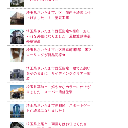
埼玉県さいたま市北区 館内を綺麗に仕
上げました！！ 塗装工事
埼玉県さいたま市西区指扇W様邸 おし
ゃれな外観になりました 屋根遮熱塗装
外壁塗装
埼玉県さいたま市北区日進町I様邸 床フ
ローリングが新品同様☆
埼玉県さいたま市西区指扇 建てた想い
をそのままに サイディングクリアー塗
装
埼玉県草加市 鮮やかなカラーに仕上が
りました スーパー店舗塗装
埼玉県さいたま市浦和区 スタートゲー
トが綺麗になりました！
埼玉県上尾市 雨漏りはお任せくださ