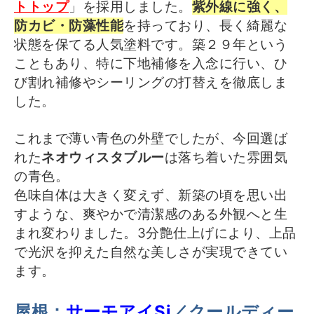
トトップ
」を採用しました。
紫外線に強く、
防カビ・防藻性能
を持っており、長く綺麗な
状態を保てる人気塗料です。築２９年という
こともあり、特に下地補修を入念に行い、ひ
び割れ補修やシーリングの打替えを徹底しま
した。
これまで薄い青色の外壁でしたが、今回選ば
れた
ネオウィスタブルー
は落ち着いた雰囲気
の青色。
色味自体は大きく変えず、新築の頃を思い出
すような、爽やかで清潔感のある外観へと生
まれ変わりました。3分艶仕上げにより、上品
で光沢を抑えた自然な美しさが実現できてい
ます。
屋根：
サーモアイSi
／クールディー