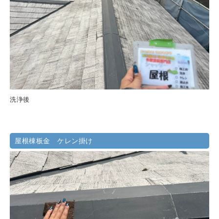
洗浄後
屋根棟板金 ケレン掛け