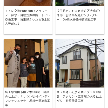
トイレ交換Panasonicアラウー
埼玉県さいたま市大宮区大成町Y
ノ 節水・自動洗浄機能 トイレ
様邸 お洒落配色ピンク×グレ
交換工事 埼玉県さいたま市北区
ー GAINA屋根外壁塗装工事
吉野町О様
埼玉県蓮田市藤ノ木S様邸 笑顔
埼玉県さいたま市西区プラザO様
の仕上がり！リシン吹付インディ
邸 アクセント立体感のある仕上
フレッシュセラ 屋根外壁塗装工
がり 外壁塗装工事
事