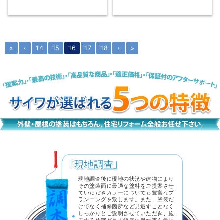
«
‹
14
15
16
17
18
›
»
現地調査後に現地の状況や建物により
その塗装面に最適な塗料をご提案させ
ていただきカラーについても豊富なプ
ランニングを致します。また、塗装だ
けでなく補修箇所など見逃すことなく
しっかりとご説明させていただき、施