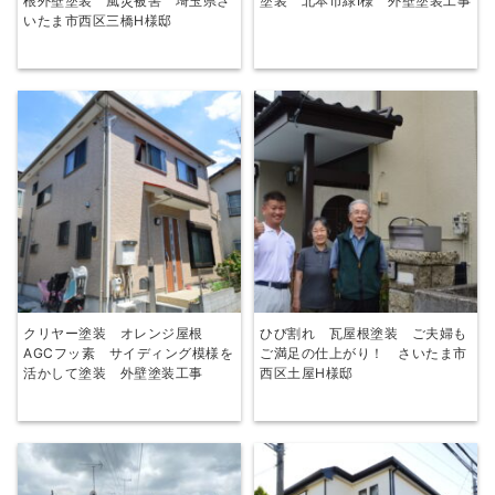
根外壁塗装 風災被害 埼玉県さ
塗装 北本市緑I様 外壁塗装工事
いたま市西区三橋H様邸
クリヤー塗装 オレンジ屋根
ひび割れ 瓦屋根塗装 ご夫婦も
AGCフッ素 サイディング模様を
ご満足の仕上がり！ さいたま市
活かして塗装 外壁塗装工事
西区土屋H様邸