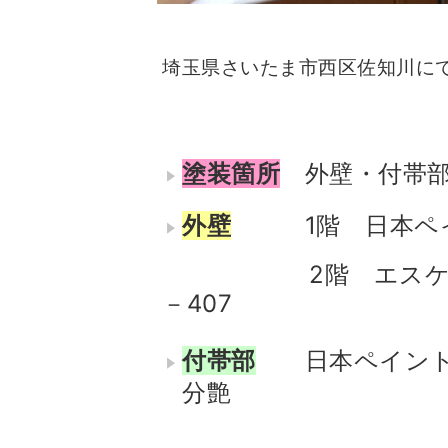
埼玉県さいたま市西区佐知川に
塗装箇所
外壁・付帯
外壁
1階 日本
2階 エスケー 
－407
付帯部
日本ペイント
分艶