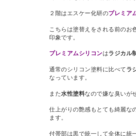
２階はエスケー化研の
プレミア
こちらは塗替えをされる前のお
印象です。
プレミアムシリコン
は
ラジカル
通常のシリコン塗料に比べて
ラ
なっています。
また
水性塗料
なので嫌な臭いが
仕上がりの艶感もとても綺麗な
ます。
付帯部は黒で統一して全体に統