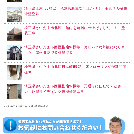
埼玉県上尾市J様邸 色彩も綺麗な仕上がり！ モルタル補修
外壁塗装
埼玉県さいたま市北区 館内を綺麗に仕上げました！！ 塗
装工事
埼玉県さいたま市西区指扇W様邸 おしゃれな外観になりま
した 屋根遮熱塗装外壁塗装
埼玉県さいたま市北区日進町I様邸 床フローリングが新品同
様☆
埼玉県さいたま市西区指扇W様邸 元通りに任せてくださ
い！外壁サイディング破損修繕工事
Featuring Top 10/1089 of 施工事例