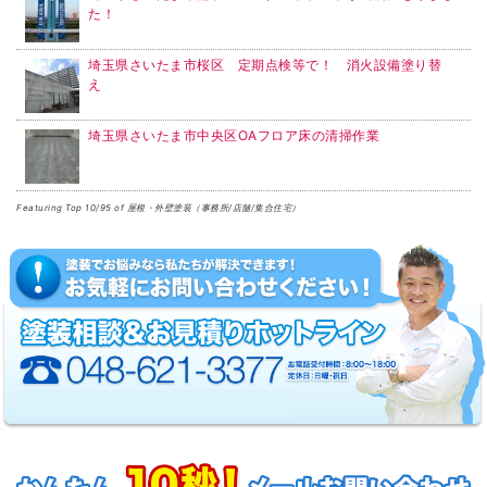
た！
埼玉県さいたま市桜区 定期点検等で！ 消火設備塗り替
え
埼玉県さいたま市中央区OAフロア床の清掃作業
Featuring Top 10/95 of 屋根・外壁塗装（事務所/店舗/集合住宅）