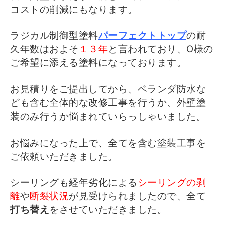
コストの削減にもなります。
ラジカル制御型塗料
パーフェクトトップ
の耐
久年数はおよそ
１３年
と言われており、
O様の
ご希望に添える塗料になっております。
お見積りをご提出してから、ベランダ防水な
ども含む全体的な改修工事を行うか、外壁塗
装のみ行うか悩まれていらっしゃいました。
お悩みになった上で、全てを含む塗装工事を
ご依頼いただきました。
シーリングも経年劣化による
シーリングの剥
離
や
断裂状況
が見受けられましたので、
全て
打ち替え
をさせていただきました。