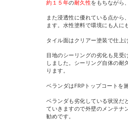
約１５年
の
耐久性
をもちながら
また浸透性に優れている点から
ます。
水性塗料で環境にも人に
タイル面はクリアー塗装で仕上
目地のシーリングの劣化も見受
しました。
シーリング自体の耐
ります。
ベランダはFRPトップコートを
ベランダも劣化している状況だ
ていきますので
外壁のメンテナ
勧めです。