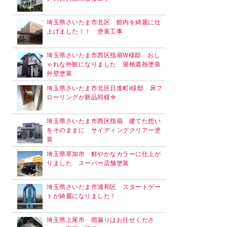
埼玉県さいたま市北区 館内を綺麗に仕
上げました！！ 塗装工事
埼玉県さいたま市西区指扇W様邸 おし
ゃれな外観になりました 屋根遮熱塗装
外壁塗装
埼玉県さいたま市北区日進町I様邸 床フ
ローリングが新品同様☆
埼玉県さいたま市西区指扇 建てた想い
をそのままに サイディングクリアー塗
装
埼玉県草加市 鮮やかなカラーに仕上が
りました スーパー店舗塗装
埼玉県さいたま市浦和区 スタートゲー
トが綺麗になりました！
埼玉県上尾市 雨漏りはお任せくださ