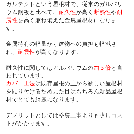
ガルテクトという屋根材で、
従来のガルバリ
ウム鋼板と比べて、
耐久性
が高く
断熱性
や
耐
震性
を高く兼ね備えた金属屋根材になりま
す。
金属特有の軽量から建物への負担も軽減さ
れ、
耐震性
が高くなります。
耐久性に関してはガルバリウムの
約３倍
と言
われています。
カバー工法
は既存屋根の上から新しい屋根材
を貼り付けるため見た目はもちろん新品屋根
材でとても綺麗になります。
デメリットとしては塗装工事よりも少しコス
トがかかります。