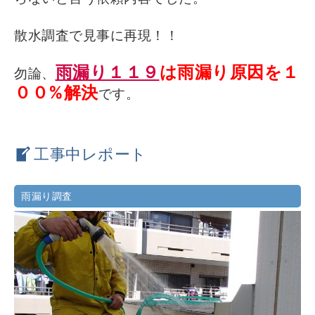
散水調査で見事に再現！！
雨漏り１１９
は雨漏り原因を１
勿論、
００%解決
です。
工事中レポート
雨漏り調査