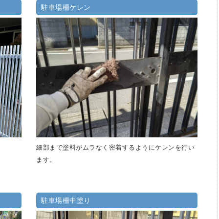
駐車場柵ケレン
細部まで塗料がムラなく密着するようにケレンを行い
ます。
駐車場柵中塗り