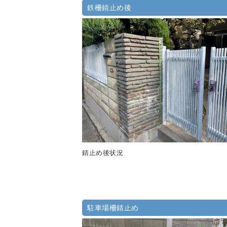
鉄柵錆止め後
錆止め後状況
駐車場柵錆止め