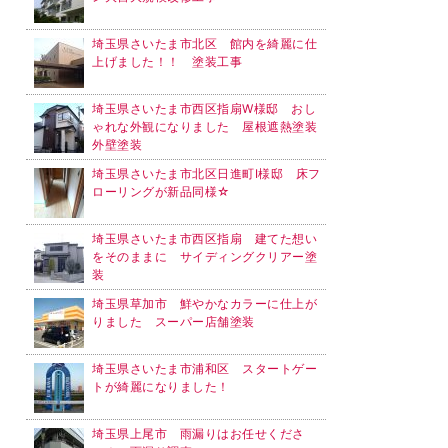
埼玉県さいたま市北区 館内を綺麗に仕
上げました！！ 塗装工事
埼玉県さいたま市西区指扇W様邸 おし
ゃれな外観になりました 屋根遮熱塗装
外壁塗装
埼玉県さいたま市北区日進町I様邸 床フ
ローリングが新品同様☆
埼玉県さいたま市西区指扇 建てた想い
をそのままに サイディングクリアー塗
装
埼玉県草加市 鮮やかなカラーに仕上が
りました スーパー店舗塗装
埼玉県さいたま市浦和区 スタートゲー
トが綺麗になりました！
埼玉県上尾市 雨漏りはお任せくださ