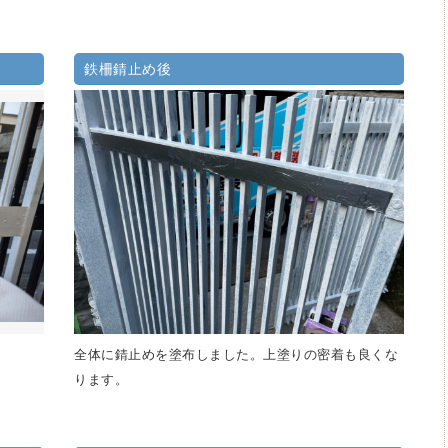
鉄柵錆止め後
全体に錆止めを塗布しました。上塗りの密着も良くな
ります。